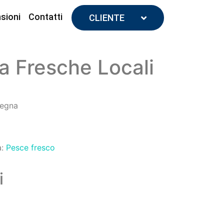
sioni
Contatti
CLIENTE
za Fresche Locali
degna
a:
Pesce fresco
i