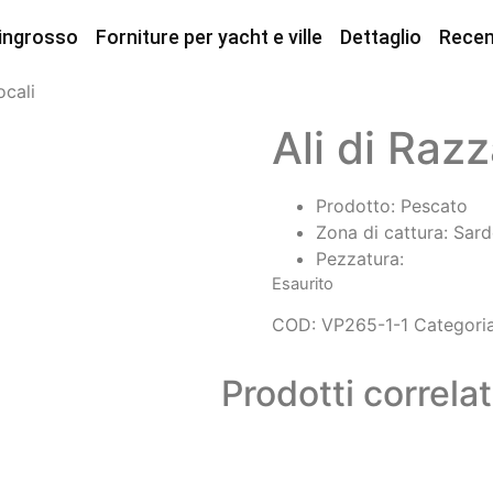
 ingrosso
Forniture per yacht e ville
Dettaglio
Recen
ocali
Ali di Raz
Prodotto: Pescato
Zona di cattura: Sar
Pezzatura:
Esaurito
COD:
VP265-1-1
Categori
Prodotti correlat