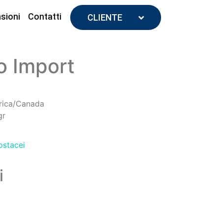
sioni
Contatti
CLIENTE
o Import
erica/Canada
gr
ostacei
i