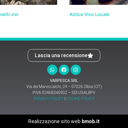
etti vivi
Astice Vivo Locale
Lascia una recensione
VARPESCA SRL
Via dei Maniscalchi, 24 – 07026 Olbia (OT)
P.IVA 02468340902 – SDI USAL8PV
PRIVACY POLICY
|
COOKIE POLICY
Realizzazione sito web
bmob.it