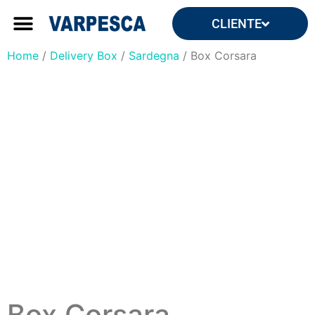
CLIENTE
Forniture ingrosso
Forniture per yacht e ville
Home
/
Delivery Box
/
Sardegna
/ Box Corsara
Box Corsara