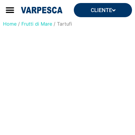
CLIENTE
Forniture ingrosso
Forniture per yacht e ville
Home
/
Frutti di Mare
/ Tartufi