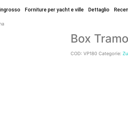
 ingrosso
Forniture per yacht e ville
Dettaglio
Recen
na
Box Tramo
COD:
VP180
Categorie:
Z