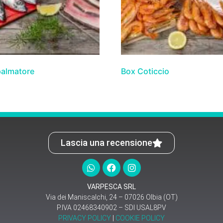
palmatore
Box Coticcio
Lascia una recensione
VARPESCA SRL
Via dei Maniscalchi, 24 – 07026 Olbia (OT)
P.IVA 02468340902 – SDI USAL8PV
PRIVACY POLICY
|
COOKIE POLICY