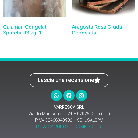
Calamari Congelati
Aragosta Rosa Cruda
Sporchi U3 kg. 1
Congelata
Lascia una recensione
VARPESCA SRL
Via dei Maniscalchi, 24 – 07026 Olbia (OT)
P.IVA 02468340902 – SDI USAL8PV
PRIVACY POLICY
|
COOKIE POLICY