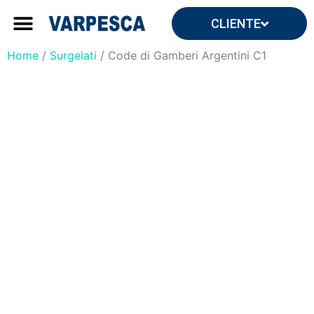
CLIENTE
Forniture ingrosso
Forniture per yacht e ville
Home
/
Surgelati
/ Code di Gamberi Argentini C1