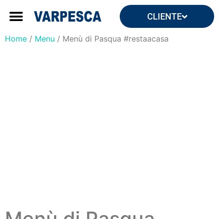
CLIENTE
Forniture ingrosso
Forniture per yacht e ville
Home
/
Menu
/ Menù di Pasqua #restaacasa
Menù di Pasqua