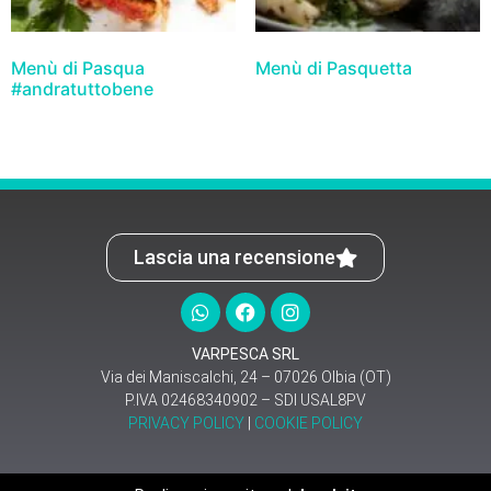
Menù di Pasqua
Menù di Pasquetta
#andratuttobene
Lascia una recensione
VARPESCA SRL
Via dei Maniscalchi, 24 – 07026 Olbia (OT)
P.IVA 02468340902 – SDI USAL8PV
PRIVACY POLICY
|
COOKIE POLICY