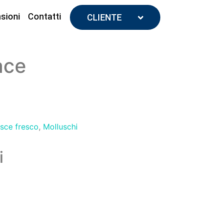
sioni
Contatti
CLIENTE
ace
sce fresco
,
Molluschi
i