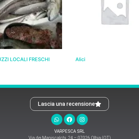
ZZI LOCALI FRESCHI
Alici
Lascia una recensione
VARPESCA SRL
Via dei Maniscalchi, 24 – 07026 Olbia (OT)