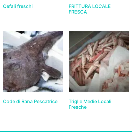
Cefali freschi
FRITTURA LOCALE
FRESCA
Code di Rana Pescatrice
Triglie Medie Locali
Fresche