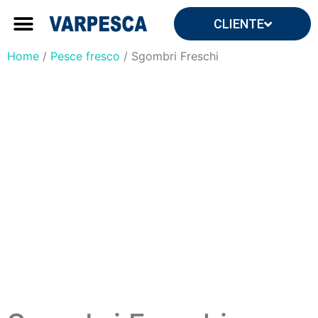
CLIENTE
Forniture ingrosso
Forniture per yacht e ville
Home
/
Pesce fresco
/ Sgombri Freschi