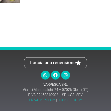
Lascia una recensione
VARPESCA SRL
Via dei Maniscalchi, 24 – 07026 Olbia (OT)
P.IVA 02468340902 – SDI USAL8PV
PRIVACY POLICY
|
COOKIE POLICY